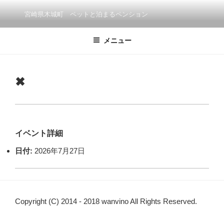
コ
宮崎県木城町 ペットと泊まるペンション
ン
テ
メニュー
ン
ツ
へ
ス
✖
キ
ッ
プ
イベント詳細
日付:
2026年7月27日
Copyright (C) 2014 - 2018 wanvino All Rights Reserved.