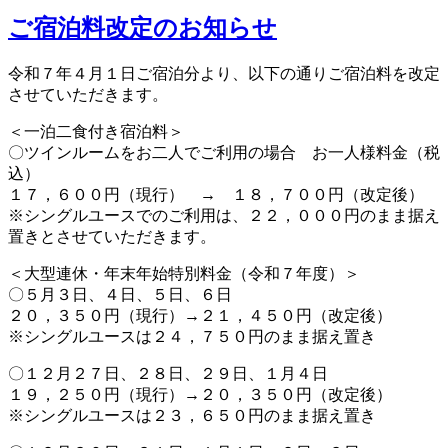
ご宿泊料改定のお知らせ
令和７年４月１日ご宿泊分より、以下の通りご宿泊料を改定
させていただきます。
＜一泊二食付き宿泊料＞
〇ツインルームをお二人でご利用の場合 お一人様料金（税
込）
１７，６００円（現行） → １８，７００円（改定後）
※シングルユースでのご利用は、２２，０００円のまま据え
置きとさせていただきます。
＜大型連休・年末年始特別料金（令和７年度）＞
〇５月３日、４日、５日、６日
２０，３５０円（現行）→２１，４５０円（改定後）
※シングルユースは２４，７５０円のまま据え置き
〇１２月２７日、２８日、２９日、１月４日
１９，２５０円（現行）→２０，３５０円（改定後）
※シングルユースは２３，６５０円のまま据え置き