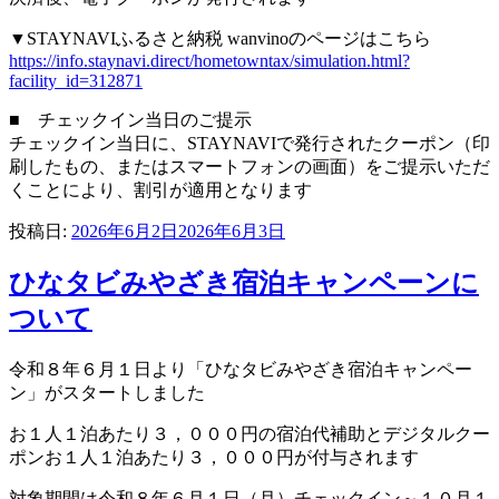
▼STAYNAVIふるさと納税 wanvinoのページはこちら
https://info.staynavi.direct/hometowntax/simulation.html?
facility_id=312871
■ チェックイン当日のご提示
チェックイン当日に、STAYNAVIで発行されたクーポン（印
刷したもの、またはスマートフォンの画面）をご提示いただ
くことにより、割引が適用となります
投稿日:
2026年6月2日
2026年6月3日
ひなタビみやざき宿泊キャンペーンに
ついて
令和８年６月１日より「ひなタビみやざき宿泊キャンペー
ン」がスタートしました
お１人１泊あたり３，０００円の宿泊代補助とデジタルクー
ポンお１人１泊あたり３，０００円が付与されます
対象期間は令和８年６月１日（月）チェックイン～１０月１