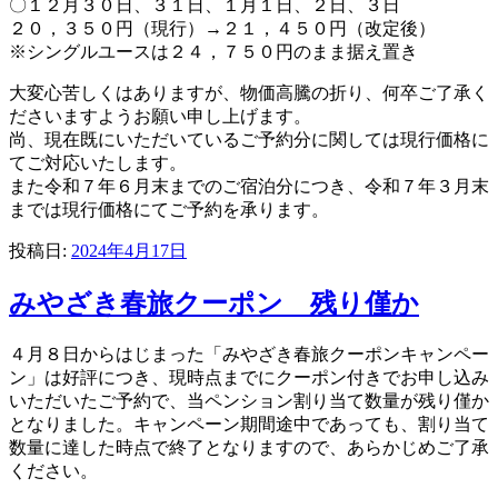
〇１２月３０日、３１日、１月１日、２日、３日
２０，３５０円（現行）→２１，４５０円（改定後）
※シングルユースは２４，７５０円のまま据え置き
大変心苦しくはありますが、物価高騰の折り、何卒ご了承く
ださいますようお願い申し上げます。
尚、現在既にいただいているご予約分に関しては現行価格に
てご対応いたします。
また令和７年６月末までのご宿泊分につき、令和７年３月末
までは現行価格にてご予約を承ります。
投稿日:
2024年4月17日
みやざき春旅クーポン 残り僅か
４月８日からはじまった「みやざき春旅クーポンキャンペー
ン」は好評につき、現時点までにクーポン付きでお申し込み
いただいたご予約で、当ペンション割り当て数量が残り僅か
となりました。キャンペーン期間途中であっても、割り当て
数量に達した時点で終了となりますので、あらかじめご了承
ください。