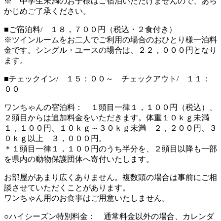
※ 中学生未満のお子様はご宿泊いただけませんので、あら
かじめご了承ください。
■ご宿泊料/ １８，７００円（税込・２食付き）
※ツインルームをお二人でご利用の場合のおひとり様一泊料
金です。シングル・ユースの場合は、２２，０００円となり
ます。
■チェックイン/ １５：００～ チェックアウト/ １１：
００
ワンちゃんの宿泊料： １頭目一律１，１００円（税込）、
２頭目からは追加料金をいただきます。体重１０ｋｇ未満
１，１００円、１０ｋｇ～３０ｋｇ未満 ２，２００円、３
０ｋｇ以上 ３，０００円。
＊１頭目一律１，１００円のうち半分を、２頭目以降も一部
を県内の動物保護団体へ寄付いたします。
お部屋があまり広くありません。複数頭の場合は事前にご相
談させていただくことがあります。
ワンちゃん用のお食事はご用意いたしません。
○ハイシーズン特別料金： 通常料金以外の場合、カレンダ