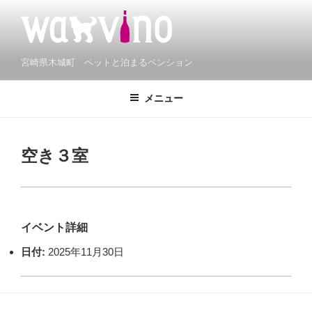
コ
ン
テ
ン
宮崎県木城町 ペットと泊まるペンション
ツ
へ
メニュー
ス
キ
ッ
空き３室
プ
イベント詳細
日付:
2025年11月30日