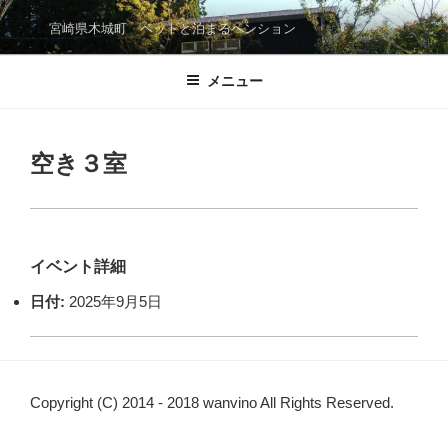
コ
宮崎県木城町 ペットと泊まるペンション
ン
テ
メニュー
ン
ツ
へ
ス
空き３室
キ
ッ
プ
イベント詳細
日付:
2025年9月5日
Copyright (C) 2014 - 2018 wanvino All Rights Reserved.